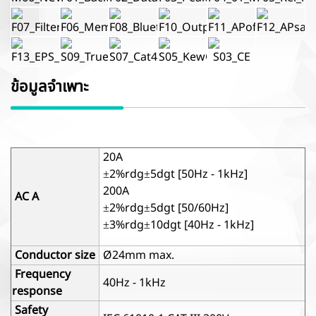
ข้อมูลจำเพาะ
20A
±2%rdg±5dgt [50Hz - 1kHz]
200A
AC A
±2%rdg±5dgt [50/60Hz]
±3%rdg±10dgt [40Hz - 1kHz]
Conductor size
Ø24mm max.
Frequency
40Hz - 1kHz
response
Safety