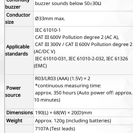
Continuity
buzzer sounds below 50±30Ω
buzzer
Conductor
Ø33mm max.
size
IEC 61010-1
CAT III 600V Pollution degree 2 (AC A),
CAT III 300V / CAT II 600V Pollution degree 2
Applicable
(AC/DC V)
standards
IEC 61010-031, IEC 61010-2-032, IEC 61326
(EMC)
R03/LR03 (AAA) (1.5V) × 2
*continuous measuring time:
Power
approx. 350 hours (Auto power off: approx.
source
10 minutes)
Dimensions
190(L) × 68(W) × 20(D)mm
Weight
Approx. 120g (including batteries)
7107A (Test leads)