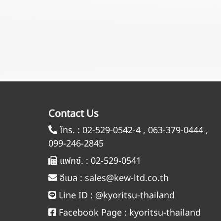
Contact Us
โทร. :
02-529-0542-4
,
063-379-0444
,
099-246-2845
แฟกซ์. :
02-529-0541
อีเมล :
sales@kew-ltd.co.th
Line ID :
@kyoritsu-thailand
Facebook Page :
kyoritsu-thailand