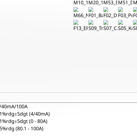
/40mA/100A
1%rdg±5dgt (4/40mA)
1%rdg±5dgt (0 - 80A)
5%rdg (80.1 - 100A)