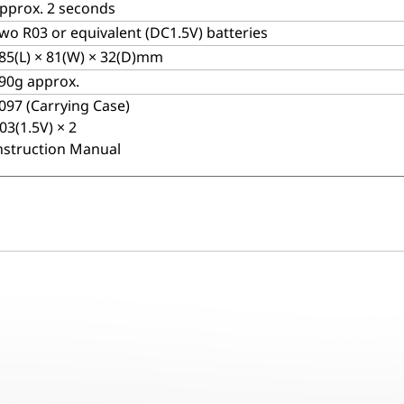
pprox. 2 seconds
wo R03 or equivalent (DC1.5V) batteries
85(L) × 81(W) × 32(D)mm
90g approx.
097 (Carrying Case)
03(1.5V) × 2
nstruction Manual