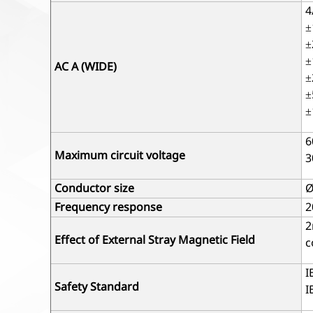
4
±
±
±
AC A (WIDE)
±
±
±
6
Maximum circuit voltage
3
Conductor size
Ø
Frequency response
2
2
Effect of External Stray Magnetic Field
c
I
Safety Standard
I