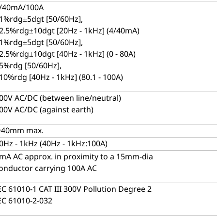
/40mA/100A
1%rdg±5dgt [50/60Hz],
2.5%rdg±10dgt [20Hz - 1kHz] (4/40mA)
1%rdg±5dgt [50/60Hz],
2.5%rdg±10dgt [40Hz - 1kHz] (0 - 80A)
5%rdg [50/60Hz],
10%rdg [40Hz - 1kHz] (80.1 - 100A)
00V AC/DC (between line/neutral)
00V AC/DC (against earth)
40mm max.
0Hz - 1kHz (40Hz - 1kHz:100A)
mA AC approx. in proximity to a 15mm-dia
onductor carrying 100A AC
EC 61010-1 CAT III 300V Pollution Degree 2
EC 61010-2-032